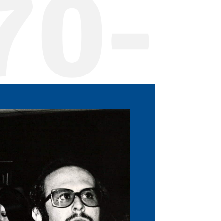
70-
33