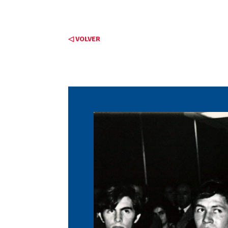
◁ VOLVER