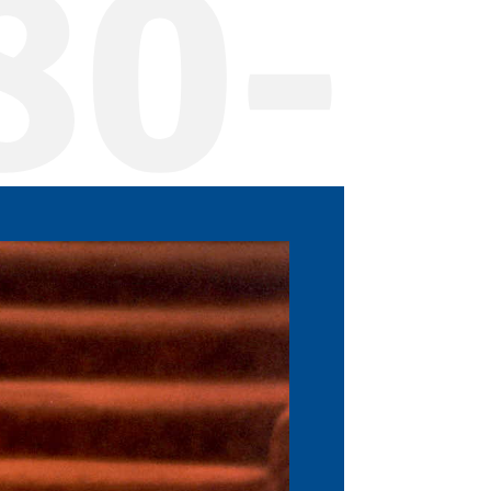
80-
100