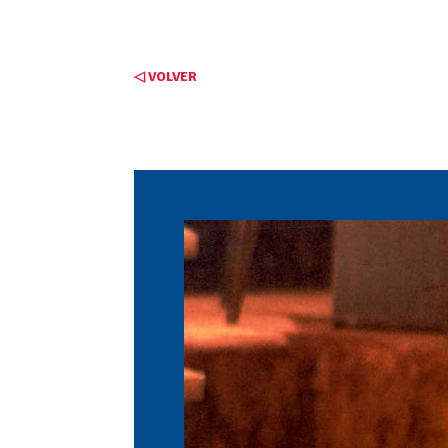
◁ VOLVER