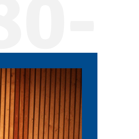
80-
75