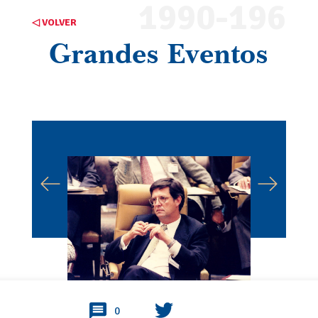
1990-196
◁ VOLVER
Grandes Eventos
0