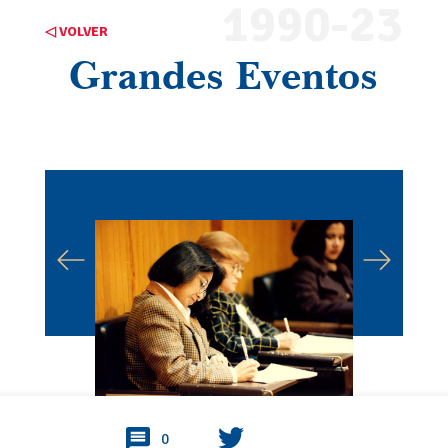
1990-23
◁ VOLVER
Grandes Eventos
0