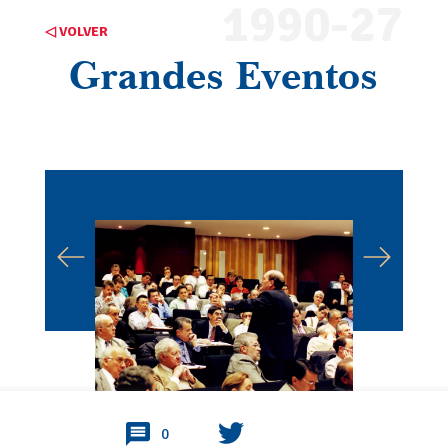
1990-27
◁ VOLVER
Grandes Eventos
0