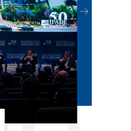
971
471