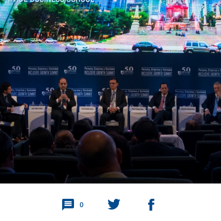
16
60
0