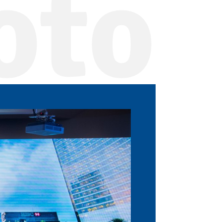
oto
245