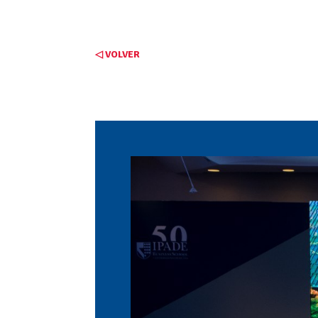
◁ VOLVER