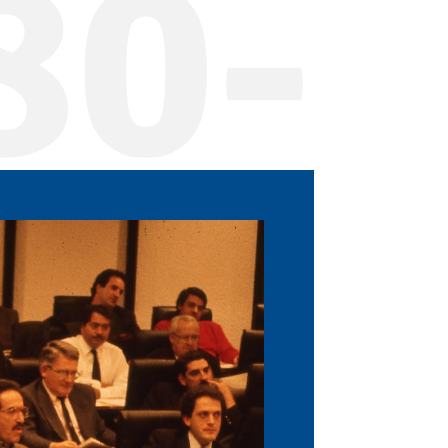
80-
27