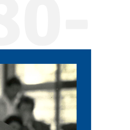
80-
28