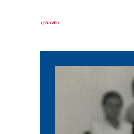
◁ VOLVER